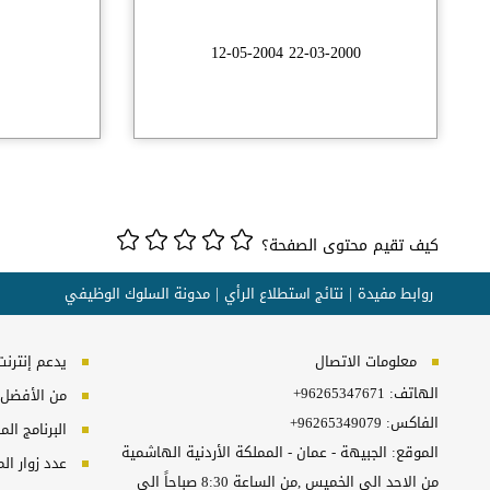
22-03-2000 12-05-2004
كيف تقيم محتوى الصفحة؟
روابط مفيدة
نتائج استطلاع الرأي
مدونة السلوك الوظيفي
معلومات الاتصال
يدعم إنترنت إكسبلورر 10+, ج
الهاتف:
+96265347671
من الأفضل مش
الفاكس:
+96265349079
البرنامج المطلوب
الموقع: الجبيهة - عمان - المملكة الأردنية الهاشمية
عدد زوار ال
من الاحد الى الخميس ,من الساعة 8:30 صباحاً الى